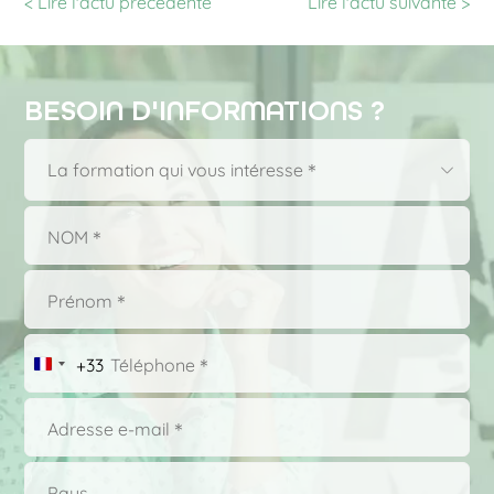
< Lire l'actu précédente
Lire l'actu
suivante >
BESOIN D'INFORMATIONS ?
Choisissez
La formation qui vous intéresse＊
dans
la
liste
＊
+33