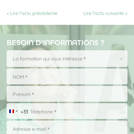
< Lire l'actu précédente
Lire l'actu
suivante >
BESOIN D'INFORMATIONS ?
Choisissez
La formation qui vous intéresse＊
dans
la
liste
＊
+33